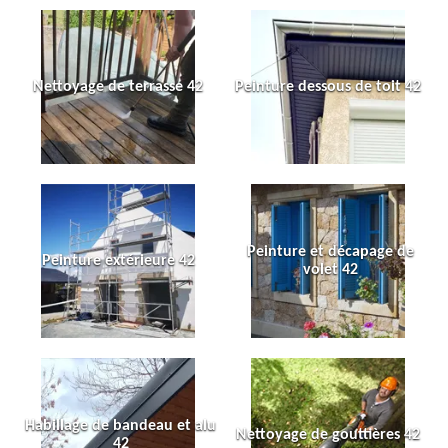
Nettoyage de terrasse 42
Peinture dessous de toit 42
Peinture et décapage de
Peinture extérieure 42
volet 42
Habillage de bandeau et alu
Nettoyage de gouttières 42
42