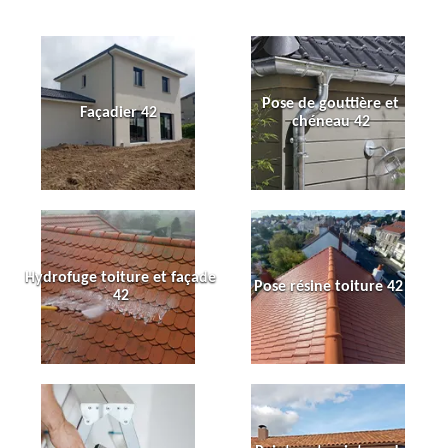
Pose de gouttière et
Façadier 42
chéneau 42
Hydrofuge toiture et façade
Pose résine toiture 42
42