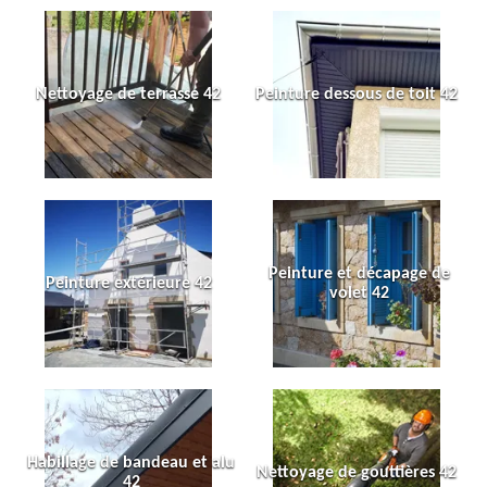
Nettoyage de terrasse 42
Peinture dessous de toit 42
Peinture et décapage de
Peinture extérieure 42
volet 42
Habillage de bandeau et alu
Nettoyage de gouttières 42
42