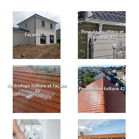
Pose de gouttière et
Façadier 42
chéneau 42
Hydrofuge toiture et façade
Pose résine toiture 42
42