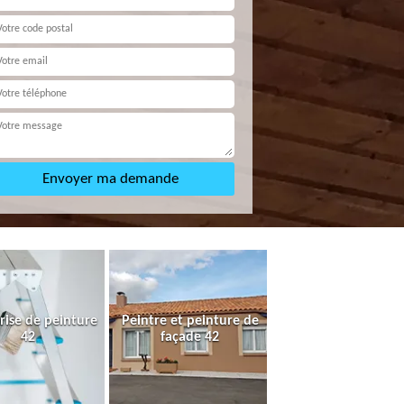
rise de peinture
Peintre et peinture de
42
façade 42