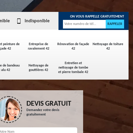
ON VOUS RAPPELLE GRATUITEMENT
nible
indisponible
et peinture de
Entreprise de
Rénovation de façade
Nettoyage de toiture
çade 42
ravalement 42
42
42
Entretien et
ge de bandeau
Nettoyage de
nettoyage de tombe
t alu 42
gouttières 42
et pierre tombale 42
DEVIS GRATUIT
Demandez votre devis
gratuitement