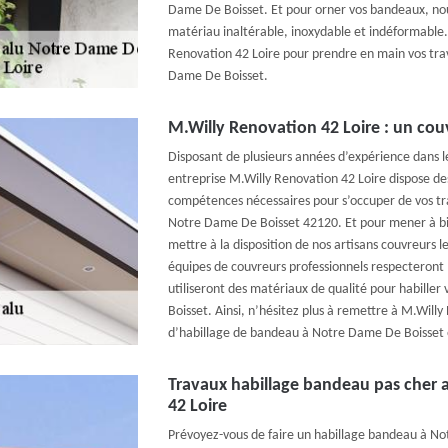
Dame De Boisset. Et pour orner vos bandeaux, nous a
matériau inaltérable, inoxydable et indéformable. 
Renovation 42 Loire pour prendre en main vos tra
Dame De Boisset.
M.Willy Renovation 42 Loire : un couv
Disposant de plusieurs années d’expérience dans l
entreprise M.Willy Renovation 42 Loire dispose des
compétences nécessaires pour s’occuper de vos tr
Notre Dame De Boisset 42120. Et pour mener à bie
mettre à la disposition de nos artisans couvreurs l
équipes de couvreurs professionnels respecteront 
utiliseront des matériaux de qualité pour habill
Boisset. Ainsi, n’hésitez plus à remettre à M.Willy
d’habillage de bandeau à Notre Dame De Boisset e
Travaux habillage bandeau pas cher 
42 Loire
Prévoyez-vous de faire un habillage bandeau à N