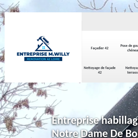
Pose de gou
Façadier 42
chénea
Nettoyage de façade
Nettoya
42
terras
Entreprise habilla
Notre Dame De Boi