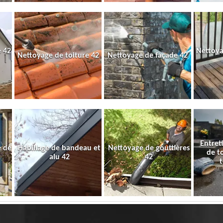
 42
Nettoya
Nettoyage de toiture 42
Nettoyage de façade 42
Entret
e de
Habillage de bandeau et
Nettoyage de gouttières
de t
alu 42
42