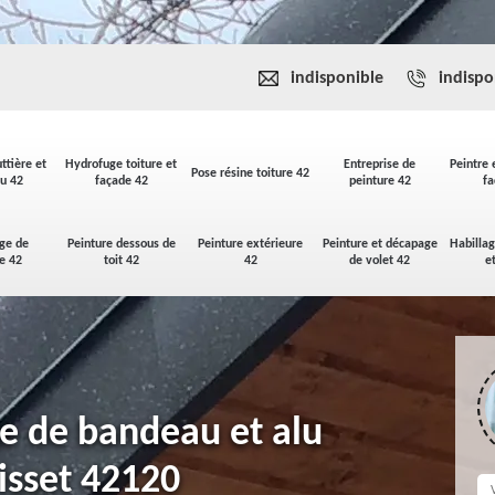
indisponible
indispo
ttière et
Hydrofuge toiture et
Entreprise de
Peintre 
Pose résine toiture 42
u 42
façade 42
peinture 42
fa
ge de
Peinture dessous de
Peinture extérieure
Peinture et décapage
Habilla
se 42
toit 42
42
de volet 42
e
ge de bandeau et alu
sset 42120