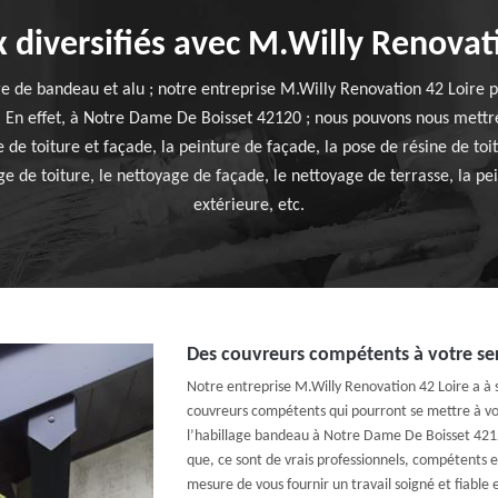
 diversifiés avec M.Willy Renovat
age de bandeau et alu ; notre entreprise M.Willy Renovation 42 Loire 
. En effet, à Notre Dame De Boisset 42120 ; nous pouvons nous mettre
 de toiture et façade, la peinture de façade, la pose de résine de toi
e de toiture, le nettoyage de façade, le nettoyage de terrasse, la pei
extérieure, etc.
Des couvreurs compétents à votre se
Notre entreprise M.Willy Renovation 42 Loire a à sa
couvreurs compétents qui pourront se mettre à vo
l’habillage bandeau à Notre Dame De Boisset 421
que, ce sont de vrais professionnels, compétents e
mesure de vous fournir un travail soigné et fiable