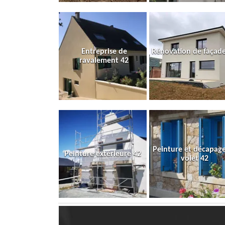
Entreprise de
Rénovation de façade
ravalement 42
Peinture et décapag
Peinture extérieure 42
volet 42