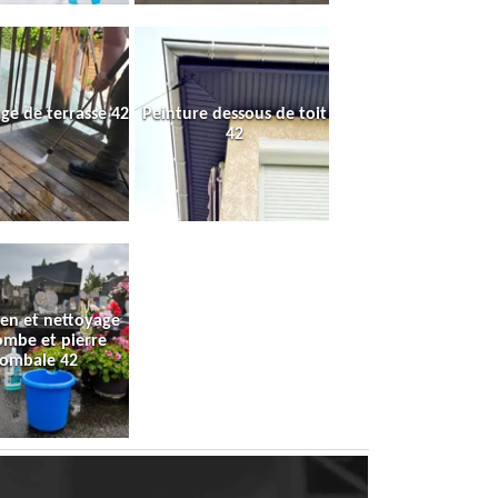
ge de terrasse 42
Peinture dessous de toit
42
ien et nettoyage
ombe et pierre
tombale 42