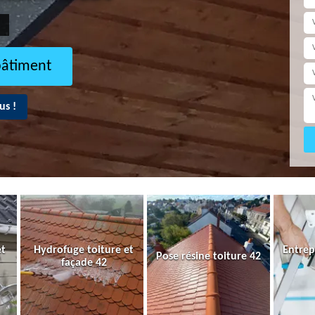
bâtiment
us !
et
Hydrofuge toiture et
Entrep
Pose résine toiture 42
façade 42