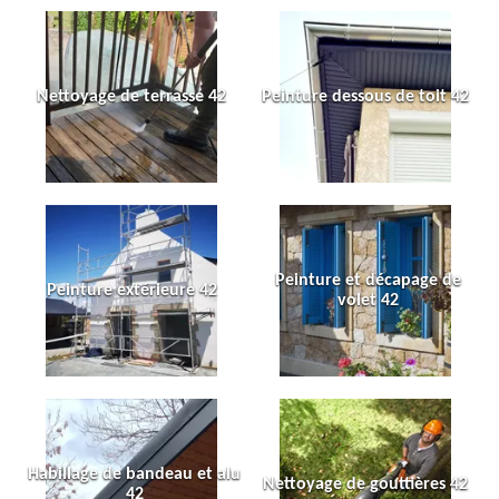
Nettoyage de terrasse 42
Peinture dessous de toit 42
Peinture et décapage de
Peinture extérieure 42
volet 42
Habillage de bandeau et alu
Nettoyage de gouttières 42
42