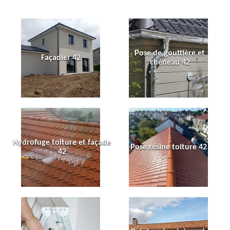
Pose de gouttière et
Façadier 42
chéneau 42
Hydrofuge toiture et façade
Pose résine toiture 42
42