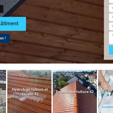
bâtiment
us !
et
Hydrofuge toiture et
Entrep
Pose résine toiture 42
façade 42