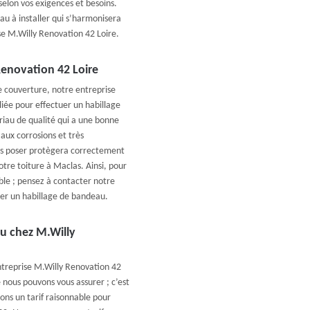
elon vos exigences et besoins.
au à installer qui s’harmonisera
ise M.Willy Renovation 42 Loire.
Renovation 42 Loire
e couverture, notre entreprise
liée pour effectuer un habillage
riau de qualité qui a une bonne
aux corrosions et très
ous poser protègera correctement
tre toiture à Maclas. Ainsi, pour
le ; pensez à contacter notre
ser un habillage de bandeau.
lu chez M.Willy
ntreprise M.Willy Renovation 42
 nous pouvons vous assurer ; c’est
ns un tarif raisonnable pour