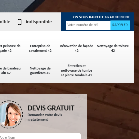
ON VOUS RAPPELLE GRATUITEMENT
nible
indisponible
et peinture de
Entreprise de
Rénovation de façade
Nettoyage de toiture
çade 42
ravalement 42
42
42
Entretien et
ge de bandeau
Nettoyage de
nettoyage de tombe
t alu 42
gouttières 42
et pierre tombale 42
DEVIS GRATUIT
Demandez votre devis
gratuitement