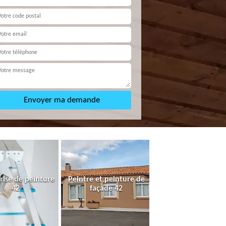
rise de peinture
Peintre et peinture de
42
façade 42