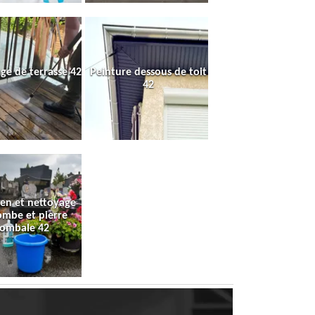
ge de terrasse 42
Peinture dessous de toit
42
ien et nettoyage
ombe et pierre
tombale 42