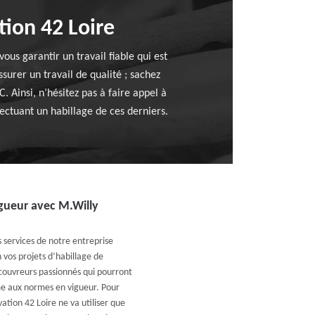
tion 42 Loire
ous garantir un travail fiable qui est
urer un travail de qualité ; sachez
. Ainsi, n’hésitez pas à faire appel à
ctuant un habillage de ces derniers.
gueur avec M.Willy
s services de notre entreprise
vos projets d’habillage de
couvreurs passionnés qui pourront
rme aux normes en vigueur. Pour
ation 42 Loire ne va utiliser que