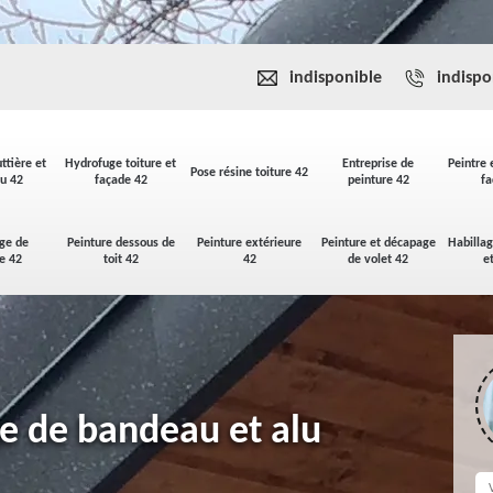
indisponible
indispo
ttière et
Hydrofuge toiture et
Entreprise de
Peintre 
Pose résine toiture 42
u 42
façade 42
peinture 42
fa
ge de
Peinture dessous de
Peinture extérieure
Peinture et décapage
Habilla
se 42
toit 42
42
de volet 42
e
ge de bandeau et alu