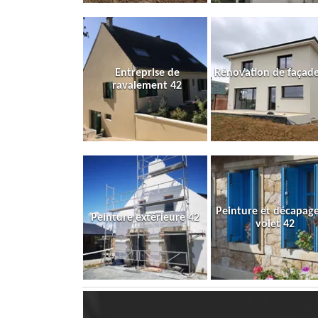
Entreprise de
Rénovation de façade
ravalement 42
Peinture et décapag
Peinture extérieure 42
volet 42