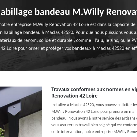
habillage bandeau M.Willy Renova
notre entreprise M.Willy Renovation 42 Loire est dans la capacité de v
habillage bandeau à Maclas 42520. Pour que nous puissions vous ass
atériaux de renom, solide et durable ; comme : l’alu, le zinc, ou le PVC
 42 Loire pour orner et protéger vos bandeaux à Maclas 42520 en effe
Travaux conformes aux normes en vi
Renovation 42 Loire
Installée à Maclas 42520, vous pouvez solliciter le
M.Willy Renovation 42 Loire pour prendre en main 
bandeau. Nous avons à notre service des artisans 
vous assurer un travail bien soigné qui est confo
cette intervention, notre entreprise M.Willy Renov