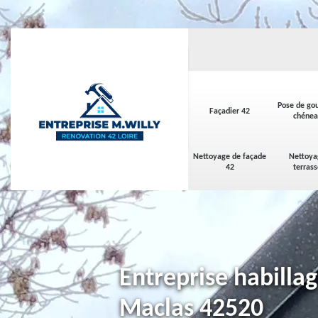
Pose de gou
Façadier 42
chénea
Nettoyage de façade
Nettoya
42
terras
Entreprise habilla
Maclas 42520