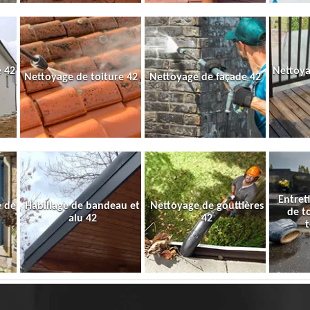
 42
Nettoya
Nettoyage de toiture 42
Nettoyage de façade 42
Entret
e de
Habillage de bandeau et
Nettoyage de gouttières
de t
alu 42
42