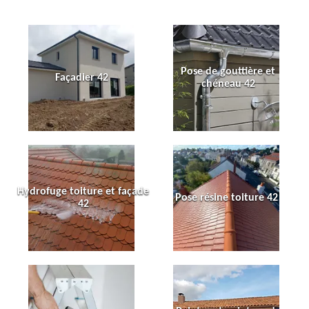
Pose de gouttière et
Façadier 42
chéneau 42
Hydrofuge toiture et façade
Pose résine toiture 42
42