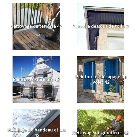
Nettoyage de terrasse 42
Peinture dessous de toit 42
Peinture et décapage de
Peinture extérieure 42
volet 42
Habillage de bandeau et alu
Nettoyage de gouttières 42
42