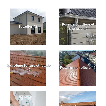
Pose de gouttière et
Façadier 42
chéneau 42
Hydrofuge toiture et façade
Pose résine toiture 42
42