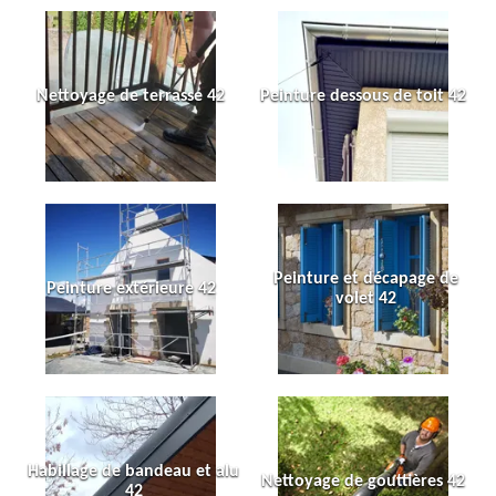
Nettoyage de terrasse 42
Peinture dessous de toit 42
Peinture et décapage de
Peinture extérieure 42
volet 42
Habillage de bandeau et alu
Nettoyage de gouttières 42
42