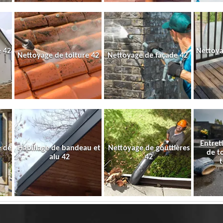
 42
Nettoya
Nettoyage de toiture 42
Nettoyage de façade 42
Entret
e de
Habillage de bandeau et
Nettoyage de gouttières
de t
alu 42
42