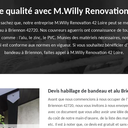
de qualité avec M.Willy Renovation
; sachez que, notre entreprise M.Willy Renovation 42 Loire peut se me
au à Briennon 42720. Nos couvreurs aguerris ont connaissance de tout
 comme : l’alu, le zinc, le PVC. Munies des matériels nécessaires, no
i est conforme aux normes en vigueur. Si vous souhaitez bénéficier d’
bandeau à Briennon, faites appel à M.Willy Renovation 42 Loire.
Devis habillage de bandeau et alu Br
Avant que nous commencions à nous occuper de l’
Briennon 42720, nous vous invitons à nous envoye
avec ce document que vous allez avoir une idée de
du coût de notre main-d’œuvre, de la liste des maté
etc. Il est à noter que, ce devis est gratuit et sa