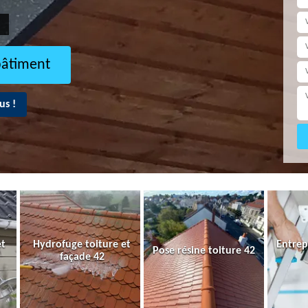
bâtiment
us !
et
Hydrofuge toiture et
Entrep
Pose résine toiture 42
façade 42