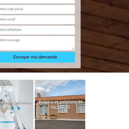
rise de peinture
Peintre et peinture de
42
façade 42