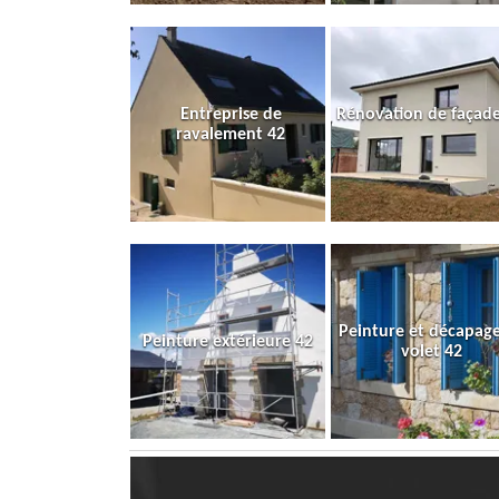
Entreprise de
Rénovation de façade
ravalement 42
Peinture et décapag
Peinture extérieure 42
volet 42