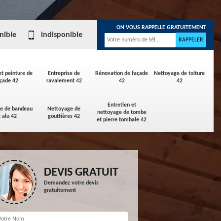
ON VOUS RAPPELLE GRATUITEMENT
nible
indisponible
et peinture de
Entreprise de
Rénovation de façade
Nettoyage de toiture
çade 42
ravalement 42
42
42
Entretien et
ge de bandeau
Nettoyage de
nettoyage de tombe
t alu 42
gouttières 42
et pierre tombale 42
DEVIS GRATUIT
Demandez votre devis
gratuitement