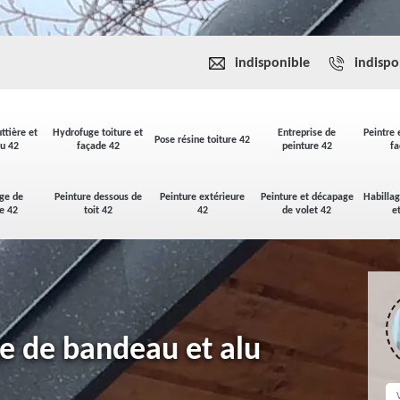
indisponible
indispo
ttière et
Hydrofuge toiture et
Entreprise de
Peintre 
Pose résine toiture 42
u 42
façade 42
peinture 42
fa
ge de
Peinture dessous de
Peinture extérieure
Peinture et décapage
Habilla
se 42
toit 42
42
de volet 42
e
ge de bandeau et alu