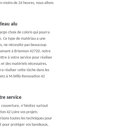
en moins de 24 heures, nous allons
deau alu
arge choix de coloris qui pourra
re. Ce type de matériau a une
ns, ne nécessite pas beaucoup
ervenant à Briennon 42720, notre
tre à votre service pour réaliser
 et des matériels nécessaires,
a réaliser cette tâche dans les
ojets à M.Willy Renovation 42
re service
 couverture, n’hésitez surtout
ion 42 Loire vos projets
isons toutes les techniques pour
Et pour protéger vos bandeaux,