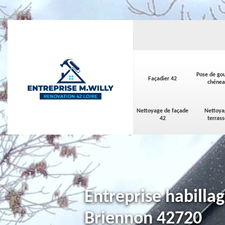
Pose de gou
Façadier 42
chénea
Nettoyage de façade
Nettoya
42
terras
Entreprise habilla
Briennon 42720