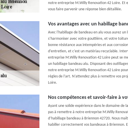
notre entreprise M.Willy Renovation 42 Loire. Et 
vous faire parvenir une réponse bien détaillée.
Vos avantages avec un habillage ban
Avec l'habillage de bandeau en alu vous aurez un l
s’harmoniser avec votre gouttière, et votre toitu
bonne résistance aux intempéries et aux corrosio
d’entretien, et c’est un matériau recyclable. Int
entreprise M.Willy Renovation 42 Loire peut se met
un habillage bandeau alu. Disposant des outillages
notre entreprise M.Willy Renovation 42 Loire pourr
règles de l’art. N’attendez plus à remettre vos pr
Loire.
Nos compétences et savoir-faire à vot
Ayant une solide expérience dans le domaine de la
pas à remettre à notre entreprise M.Willy Renovat
d’habillage bandeau à Briennon 42720. Nous maîtr
habiller correctement vos bandeaux à Briennon. 