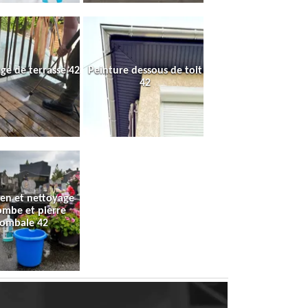
ge de terrasse 42
Peinture dessous de toit
42
ien et nettoyage
ombe et pierre
tombale 42