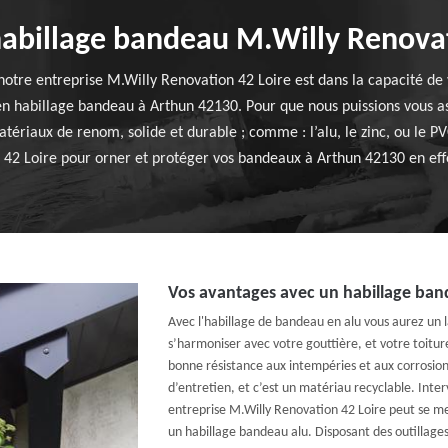
habillage bandeau M.Willy Renova
notre entreprise M.Willy Renovation 42 Loire est dans la capacité de v
 habillage bandeau à Arthun 42130. Pour que nous puissions vous assu
atériaux de renom, solide et durable ; comme : l’alu, le zinc, ou le PVC
 42 Loire pour orner et protéger vos bandeaux à Arthun 42130 en effe
Vos avantages avec un habillage ban
Avec l'habillage de bandeau en alu vous aurez un l
s’harmoniser avec votre gouttière, et votre toitu
bonne résistance aux intempéries et aux corrosio
d’entretien, et c’est un matériau recyclable. Int
entreprise M.Willy Renovation 42 Loire peut se met
un habillage bandeau alu. Disposant des outillages