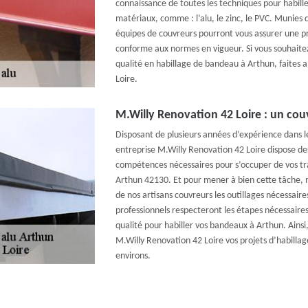
connaissance de toutes les techniques pour habill
matériaux, comme : l’alu, le zinc, le PVC. Munies 
équipes de couvreurs pourront vous assurer une pr
conforme aux normes en vigueur. Si vous souhaitez
qualité en habillage de bandeau à Arthun, faites 
Loire.
M.Willy Renovation 42 Loire : un couv
Disposant de plusieurs années d’expérience dans l
entreprise M.Willy Renovation 42 Loire dispose des
compétences nécessaires pour s’occuper de vos tr
Arthun 42130. Et pour mener à bien cette tâche, no
de nos artisans couvreurs les outillages nécessair
professionnels respecteront les étapes nécessaires
qualité pour habiller vos bandeaux à Arthun. Ainsi,
M.Willy Renovation 42 Loire vos projets d’habilla
environs.