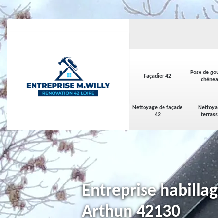
Pose de gou
Façadier 42
chénea
Nettoyage de façade
Nettoya
42
terras
Entreprise habilla
Arthun 42130