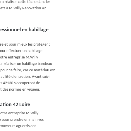
a réaliser cette tâche dans les
ojets à M.Willy Renovation 42
essionnel en habillage
re et pour mieux les protéger ;
pour effectuer un habillage
otre entreprise M.Willy
ur réaliser un habillage bandeau
 pour ce faire, car ce matériau est
acilité d’entretien. Ayant suivi
urs 42130 s’occuperont de
ct des normes en vigueur.
ation 42 Loire
notre entreprise M.Willy
ce pour prendre en main vos
couvreurs aguerris ont