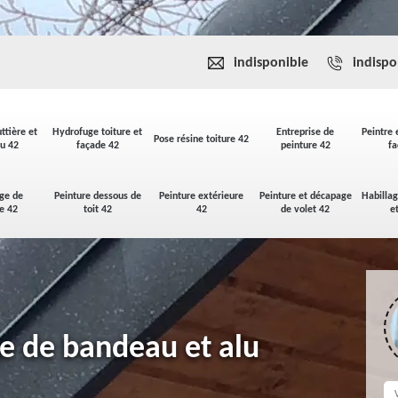
indisponible
indispo
ttière et
Hydrofuge toiture et
Entreprise de
Peintre 
Pose résine toiture 42
u 42
façade 42
peinture 42
fa
ge de
Peinture dessous de
Peinture extérieure
Peinture et décapage
Habilla
se 42
toit 42
42
de volet 42
e
ge de bandeau et alu