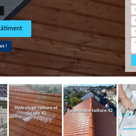
bâtiment
us !
et
Hydrofuge toiture et
Entrep
Pose résine toiture 42
façade 42