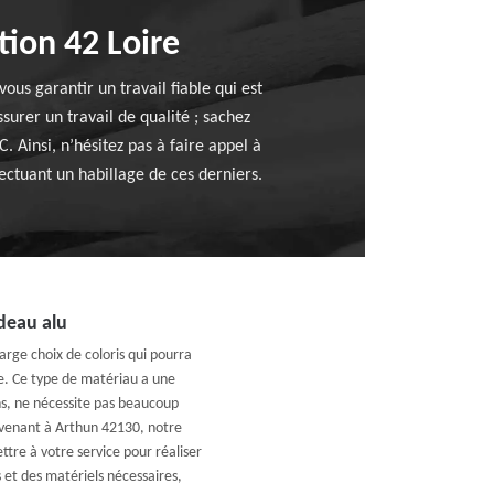
tion 42 Loire
ous garantir un travail fiable qui est
rer un travail de qualité ; sachez
. Ainsi, n’hésitez pas à faire appel à
ctuant un habillage de ces derniers.
deau alu
arge choix de coloris qui pourra
re. Ce type de matériau a une
ns, ne nécessite pas beaucoup
ervenant à Arthun 42130, notre
tre à votre service pour réaliser
 et des matériels nécessaires,