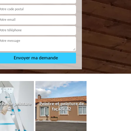
rise de peinture
Peintre et peinture de
42
façade 42