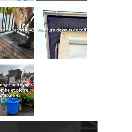
ge de terrasse 42
Peinture dessous de toit
42
ien et nettoyage
ombe et pierre
tombale 42