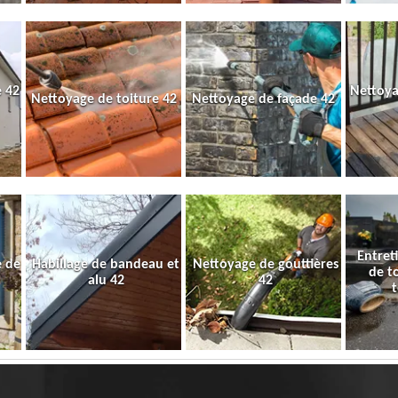
 42
Nettoya
Nettoyage de toiture 42
Nettoyage de façade 42
Entret
e de
Habillage de bandeau et
Nettoyage de gouttières
de t
alu 42
42