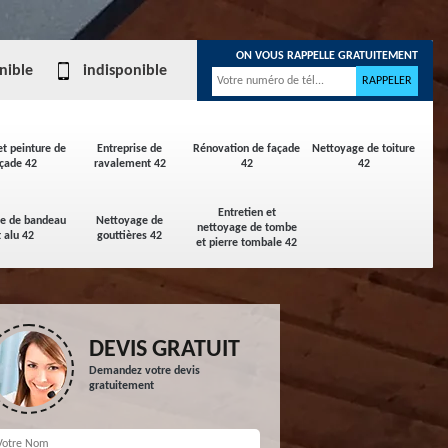
ON VOUS RAPPELLE GRATUITEMENT
nible
indisponible
et peinture de
Entreprise de
Rénovation de façade
Nettoyage de toiture
çade 42
ravalement 42
42
42
Entretien et
ge de bandeau
Nettoyage de
nettoyage de tombe
t alu 42
gouttières 42
et pierre tombale 42
DEVIS GRATUIT
Demandez votre devis
gratuitement