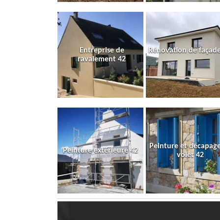
Entreprise de
Rénovation de façade
ravalement 42
Peinture et décapag
Peinture extérieure 42
volet 42