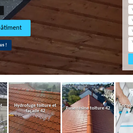
bâtiment
us !
et
Hydrofuge toiture et
Entrep
Pose résine toiture 42
façade 42