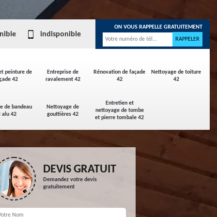
ON VOUS RAPPELLE GRATUITEMENT
nible
indisponible
et peinture de
Entreprise de
Rénovation de façade
Nettoyage de toiture
çade 42
ravalement 42
42
42
Entretien et
ge de bandeau
Nettoyage de
nettoyage de tombe
t alu 42
gouttières 42
et pierre tombale 42
DEVIS GRATUIT
Demandez votre devis
gratuitement