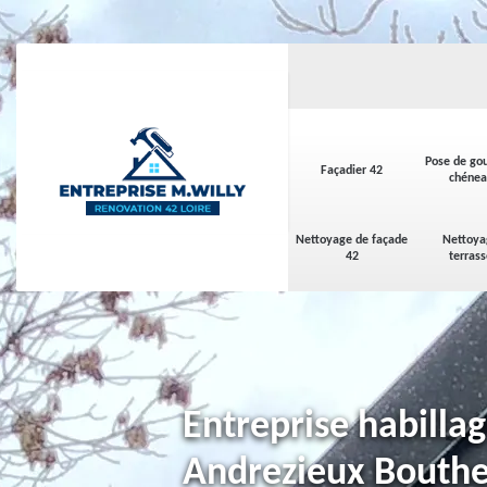
Pose de gou
Façadier 42
chénea
Nettoyage de façade
Nettoya
42
terras
Entreprise habilla
Andrezieux Bouth