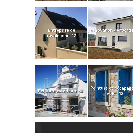
Entreprise de
Rénovation de façade
ravalement 42
Peinture et décapag
Peinture extérieure 42
volet 42