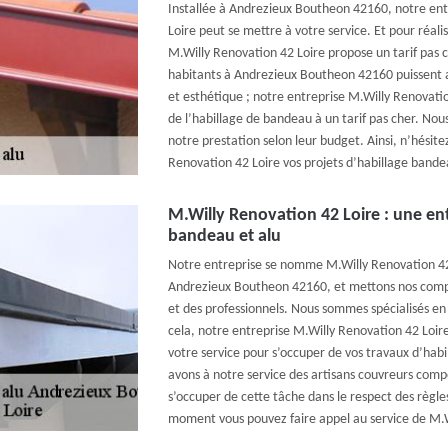
Installée à Andrezieux Boutheon 42160, notre ent
Loire peut se mettre à votre service. Et pour réali
M.Willy Renovation 42 Loire propose un tarif pas c
habitants à Andrezieux Boutheon 42160 puissent 
et esthétique ; notre entreprise M.Willy Renovati
de l’habillage de bandeau à un tarif pas cher. No
notre prestation selon leur budget. Ainsi, n’hésite
Renovation 42 Loire vos projets d’habillage band
M.Willy Renovation 42 Loire : une ent
bandeau et alu
Notre entreprise se nomme M.Willy Renovation 42 
Andrezieux Boutheon 42160, et mettons nos compét
et des professionnels. Nous sommes spécialisés en
cela, notre entreprise M.Willy Renovation 42 Loi
votre service pour s’occuper de vos travaux d’hab
avons à notre service des artisans couvreurs compé
s’occuper de cette tâche dans le respect des règles 
moment vous pouvez faire appel au service de M.W