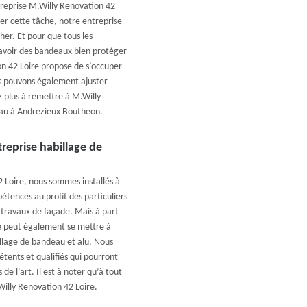
reprise M.Willy Renovation 42
ser cette tâche, notre entreprise
her. Et pour que tous les
avoir des bandeaux bien protéger
on 42 Loire propose de s’occuper
us pouvons également ajuster
z plus à remettre à M.Willy
eau à Andrezieux Boutheon.
reprise habillage de
Loire, nous sommes installés à
ences au profit des particuliers
 travaux de façade. Mais à part
re peut également se mettre à
illage de bandeau et alu. Nous
tents et qualifiés qui pourront
de l’art. Il est à noter qu’à tout
illy Renovation 42 Loire.