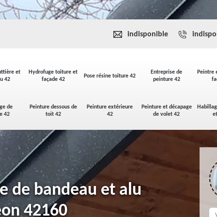
indisponible
indispo
ttière et
Hydrofuge toiture et
Entreprise de
Peintre 
Pose résine toiture 42
u 42
façade 42
peinture 42
fa
ge de
Peinture dessous de
Peinture extérieure
Peinture et décapage
Habilla
se 42
toit 42
42
de volet 42
e
ge de bandeau et alu
eon 42160