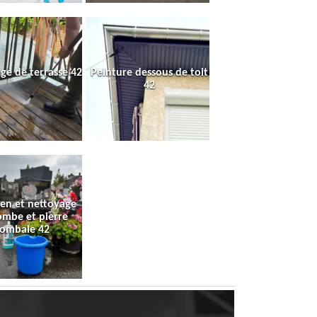
ge de terrasse 42
Peinture dessous de toit
42
ien et nettoyage
ombe et pierre
tombale 42