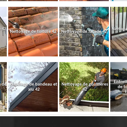
 42
Nettoya
Nettoyage de toiture 42
Nettoyage de façade 42
Entret
e de
Habillage de bandeau et
Nettoyage de gouttières
de t
alu 42
42