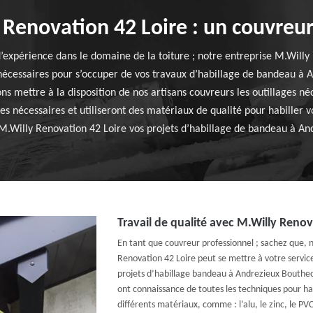
Renovation 42 Loire : un couvreur
’expérience dans le domaine de la toiture ; notre entreprise M.Willy
nécessaires pour s’occuper de vos travaux d’habillage de bandeau à
ns mettre à la disposition de nos artisans couvreurs les outillages n
pes nécessaires et utiliseront des matériaux de qualité pour habiller
à M.Willy Renovation 42 Loire vos projets d’habillage de bandeau à An
Travail de qualité avec M.Willy Renov
En tant que couvreur professionnel ; sachez que, 
Renovation 42 Loire peut se mettre à votre servi
projets d’habillage bandeau à Andrezieux Bouthe
ont connaissance de toutes les techniques pour ha
différents matériaux, comme : l’alu, le zinc, le P