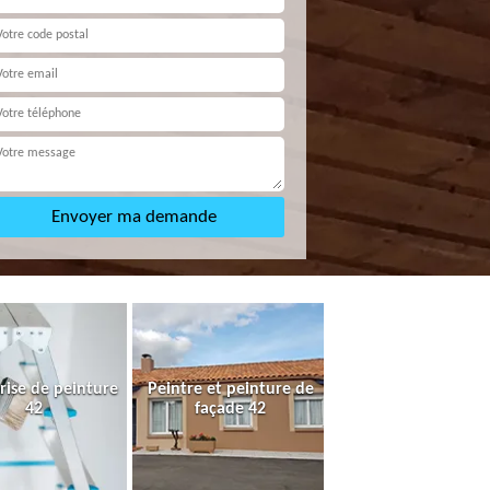
rise de peinture
Peintre et peinture de
42
façade 42