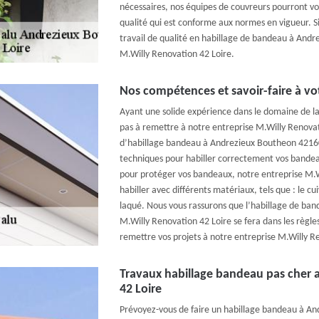
nécessaires, nos équipes de couvreurs pourront vo
qualité qui est conforme aux normes en vigueur. Si
travail de qualité en habillage de bandeau à Andr
M.Willy Renovation 42 Loire.
Nos compétences et savoir-faire à vot
Ayant une solide expérience dans le domaine de la
pas à remettre à notre entreprise M.Willy Renovat
d’habillage bandeau à Andrezieux Boutheon 42160
techniques pour habiller correctement vos bande
pour protéger vos bandeaux, notre entreprise M.W
habiller avec différents matériaux, tels que : le cuivr
laqué. Nous vous rassurons que l’habillage de ban
M.Willy Renovation 42 Loire se fera dans les règles 
remettre vos projets à notre entreprise M.Willy R
Travaux habillage bandeau pas cher 
42 Loire
Prévoyez-vous de faire un habillage bandeau à A